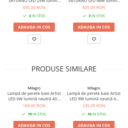
SATURNO LED 25W lumină
SATURNO LED 46W lumină
neutră 50 cm IP44 Negru
neutră 80 cm IP44
605,00 RON
825,00 RON
3
IN STOC
3
IN STOC
ADAUGA IN COS
ADAUGA IN COS
PRODUSE SIMILARE
Milagro
Milagro
Lampă de perete baie Artist
Lampă de perete baie Artist
LED 6W lumină neutră 40.5
LED 9W lumină neutră 60
cm IP44 negru
cm IP44 alb
169,00 RON
235,00 RON
19
IN STOC
10
IN STOC
ADAUGA IN COS
ADAUGA IN COS