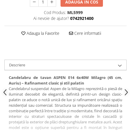
ADAUGA IN COS
Cod Produs:
ML5999
Ai nevoie de ajutor?
0742921400
Adauga la Favorite
Cere informatii
Descriere
Candelabru de tavan ASPEN E14 6x40W Milagro (45 cm,
Auriu) – Rafinament clasic și stil palatin
Candelabrul suspendat Aspen de la Milagro reprezintă o piesă de
iluminat deosebit de elegantă, definită printr-un design clasic-
palatin ce aduce o notă unică de lux și rafinament oricărui spațiu
rezidențial sau comercial. Structura sa impunătoare realizează o
combinație perfectă între tradiție și modernitate, fiind decorată la
interior cu straturi spectaculoase de cristale în cascadă și
protejată la exterior de plăci dreptunghiulare metalice aurii. Acest
model este o opțiune superbă pentru a fi montat în livinguri