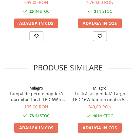
649,00 RON
1.760,00 RON
familia selectă ASPEN, putând fi completată simetric cu aplica de
perete sau versiunea de plafonieră din aceeași gamă pentru a
25
IN STOC
3
IN STOC
contura un decor unitar de lux.
ADAUGA IN COS
ADAUGA IN COS
PRODUSE SIMILARE
Milagro
Milagro
Lampă de perete noptieră
Lustră suspendată Largo
dormitor Torch LED 6W +
LED 16W lumină neutră 50
3W lumină neutră 55 cm
cm auriu
195,00 RON
649,00 RON
negru
78
IN STOC
10
IN STOC
ADAUGA IN COS
ADAUGA IN COS