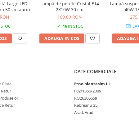
ată Largo LED
Lampă de perete Cristal E14
Lampă suspen
ră 50 cm auriu
2X10W 30 cm
40W 15
 RON
169,00 RON
275
 STOC
16
IN STOC
LA
COS
ADAUGA IN COS
ADAUGA I
DATE COMERCIALE
 Plata
Etno plantasim I. I.
e Retur
F02/1366/2009
Produselor
RO26306659
de Retur
Rebreanu 35
Arad, Arad
L