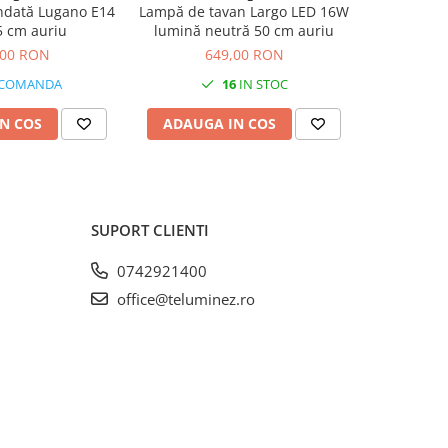
dată Lugano E14
Lampă de tavan Largo LED 16W
Lampă su
 cm auriu
lumină neutră 50 cm auriu
51W 
,00 RON
649,00 RON
5
 COMANDA
16
IN STOC
N COS
ADAUGA IN COS
ADAUG
SUPORT CLIENTI
0742921400
office@teluminez.ro