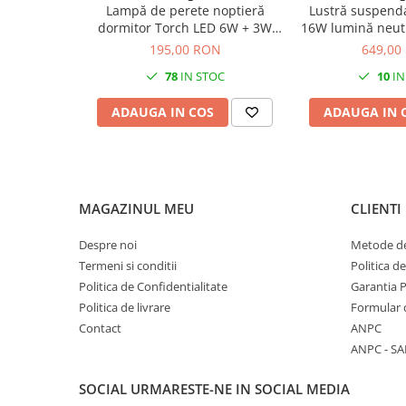
Lampă de perete noptieră
Lustră suspend
dormitor Torch LED 6W + 3W
16W lumină neut
lumină neutră 55 cm negru
195,00 RON
649,00
78
IN STOC
10
IN
ADAUGA IN COS
ADAUGA IN 
MAGAZINUL MEU
CLIENTI
Despre noi
Metode de
Termeni si conditii
Politica d
Politica de Confidentialitate
Garantia 
Politica de livrare
Formular 
Contact
ANPC
ANPC - SA
SOCIAL
URMARESTE-NE IN SOCIAL MEDIA