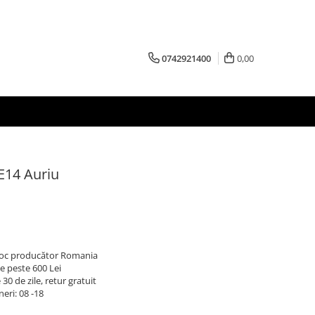
0742921400
0,00
E14 Auriu
 stoc producător Romania
e peste 600 Lei
30 de zile, retur gratuit
neri: 08 -18