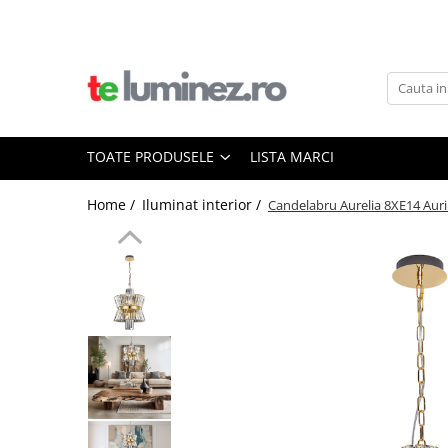
Toate Produsele
Iluminat interior
Iluminat baie
TOATE PRODUSELE
LISTA MARCI
Iluminat exterior
Home /
Iluminat interior /
Candelabru Aurelia 8XE14 Aur