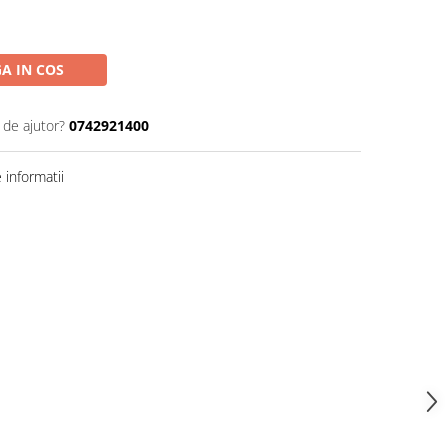
A IN COS
 de ajutor?
0742921400
informatii