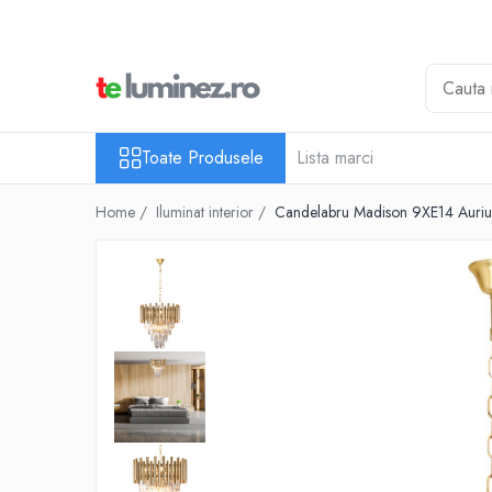
Toate Produsele
Iluminat interior
Iluminat baie
Toate Produsele
Lista marci
Iluminat exterior
Home /
Iluminat interior /
Candelabru Madison 9XE14 Auriu