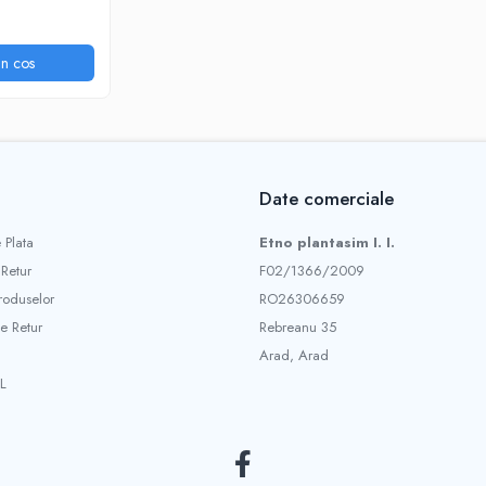
n cos
Date comerciale
 Plata
Etno plantasim I. I.
 Retur
F02/1366/2009
roduselor
RO26306659
e Retur
Rebreanu 35
Arad, Arad
L