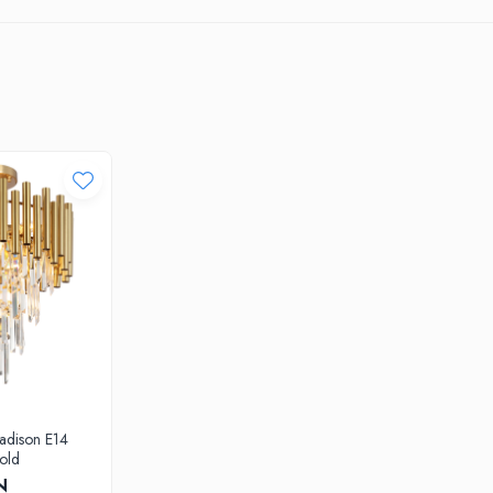
adison E14
old
N