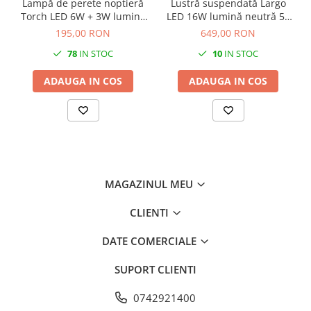
Lampă de perete noptieră
Lustră suspendată Largo
Torch LED 6W + 3W lumină
LED 16W lumină neutră 50
neutră 55 cm negru
cm auriu
195,00 RON
649,00 RON
78
IN STOC
10
IN STOC
ADAUGA IN COS
ADAUGA IN COS
MAGAZINUL MEU
CLIENTI
DATE COMERCIALE
SUPORT CLIENTI
0742921400