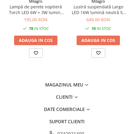
Milagro
Milagro
Lampă de perete noptieră
Lustră suspendată Largo
Torch LED 6W + 3W lumină
LED 16W lumină neutră 50
neutră 55 cm negru
cm auriu
195,00 RON
649,00 RON
78
IN STOC
10
IN STOC
ADAUGA IN COS
ADAUGA IN COS
MAGAZINUL MEU
CLIENTI
DATE COMERCIALE
SUPORT CLIENTI
0742921400