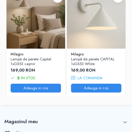
Milagro
Milagro
Lampă de perete Capital
Lampă de perete CAPITAL
1xGX53 cașmir
1xGX53 White
169,00 RON
169,00 RON
2
IN STOC
LA COMANDA
Adauga in cos
Adauga in cos
Magazinul meu