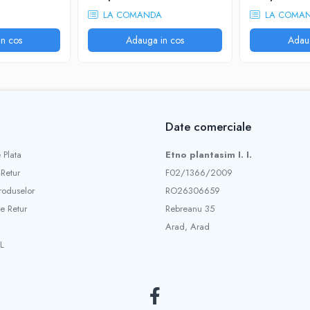
LA COMANDA
LA COMA
n cos
Adauga in cos
Adau
Date comerciale
 Plata
Etno plantasim I. I.
 Retur
F02/1366/2009
roduselor
RO26306659
e Retur
Rebreanu 35
Arad, Arad
L