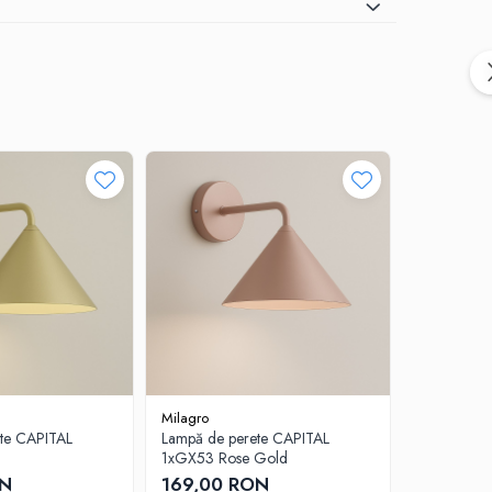
Milagro
Milagro
te CAPITAL
Lampă de perete CAPITAL
Lampă de p
1xGX53 Rose Gold
1xGX53 G
ON
169,00 RON
169,00