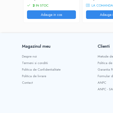
2
IN STOC
LA COMANDA
Adauga in cos
Adauga i
Magazinul meu
Clienti
Despre noi
Metode de
Termeni si conditii
Politica de
Politica de Confidentialitate
Garantia P
Politica de livrare
Formular d
Contact
ANPC
ANPC - SA