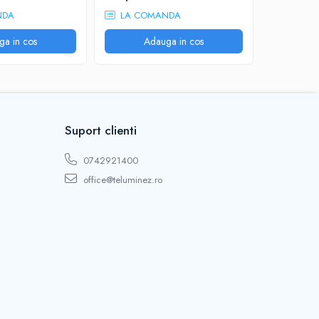
NDA
LA COMANDA
LA CO
ga in cos
Adauga in cos
A
Suport clienti
0742921400
office@teluminez.ro