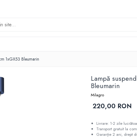
cm 1xGX53 Bleumarin
Lampă suspend
Bleumarin
Milagro
220,00 RON
Livrare: 1-2 zile lucrăt
Transport gratuit la co
Garanție 2 ani, drept de