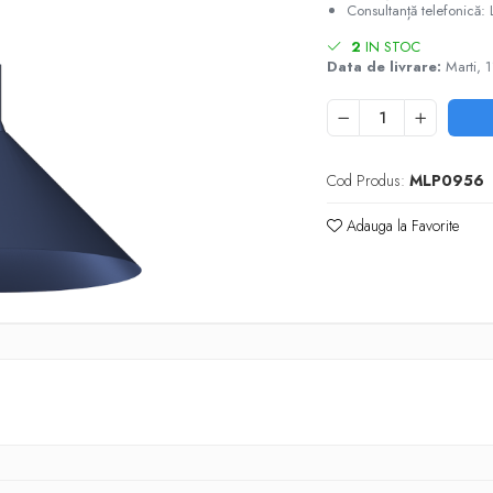
Consultanță telefonică: 
2
IN STOC
Data de livrare:
Marti, 
Cod Produs:
MLP0956
Adauga la Favorite