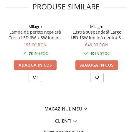
PRODUSE SIMILARE
Milagro
Milagro
Lampă de perete noptieră
Lustră suspendată Largo
Torch LED 6W + 3W lumină
LED 16W lumină neutră 50
neutră 55 cm negru
cm auriu
195,00 RON
649,00 RON
78
IN STOC
10
IN STOC
ADAUGA IN COS
ADAUGA IN COS
MAGAZINUL MEU
CLIENTI