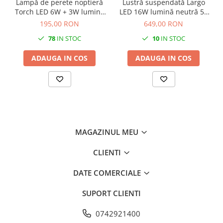
Lampă de perete noptieră
Lustră suspendată Largo
Torch LED 6W + 3W lumină
LED 16W lumină neutră 50
neutră 55 cm negru
cm auriu
195,00 RON
649,00 RON
78
IN STOC
10
IN STOC
ADAUGA IN COS
ADAUGA IN COS
MAGAZINUL MEU
CLIENTI
DATE COMERCIALE
SUPORT CLIENTI
0742921400