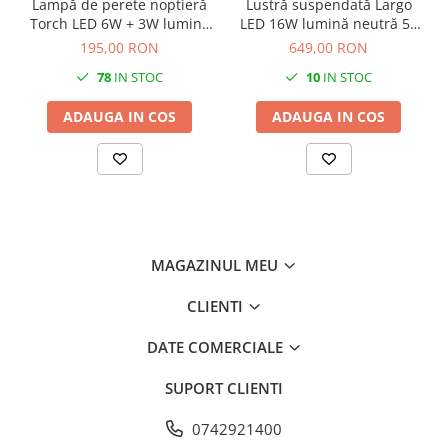
Lampă de perete noptieră
Lustră suspendată Largo
Torch LED 6W + 3W lumină
LED 16W lumină neutră 50
neutră 55 cm negru
cm auriu
195,00 RON
649,00 RON
78
IN STOC
10
IN STOC
ADAUGA IN COS
ADAUGA IN COS
MAGAZINUL MEU
CLIENTI
DATE COMERCIALE
SUPORT CLIENTI
0742921400