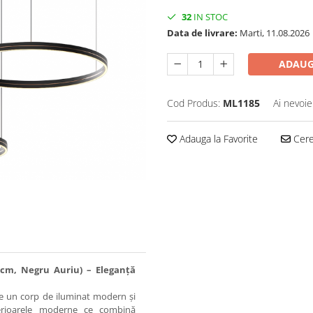
32
IN STOC
Data de livrare:
Marti, 11.08.2026
ADAUG
Cod Produs:
ML1185
Ai nevoie
Adauga la Favorite
Cere 
cm, Negru Auriu) – Eleganță
te un corp de iluminat modern și
terioarele moderne ce combină