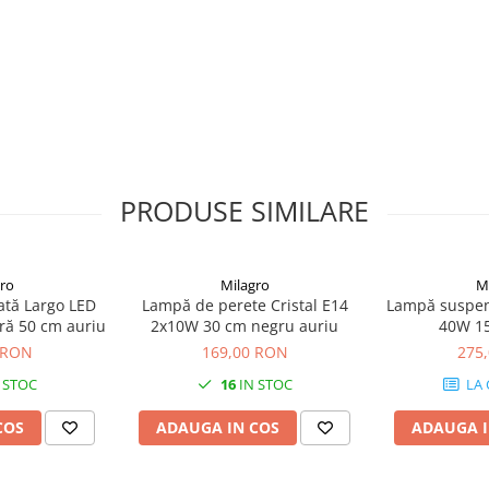
PRODUSE SIMILARE
ro
Milagro
M
ată Largo LED
Lampă de perete Cristal E14
Lampă suspen
ră 50 cm auriu
2x10W 30 cm negru auriu
40W 15
 RON
169,00 RON
275
 STOC
16
IN STOC
LA
COS
ADAUGA IN COS
ADAUGA I