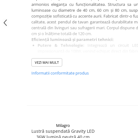
armonios eleganța cu funcționalitatea. Structura sa un
luminoase cu diametre de 40 cm, 60 cm și 80 cm, susp
compoziție sofisticată cu accente aurii. Fabricat dintr-o fu
calitate, acest pendul de tavan garantează durabilitate m
centrală din livinguri sau sufragerii mari. Corpul dispune
cm și o înălțime totală de 120 cm.
Eficiență luminoasă și parametri tehnici:
Putere & Tehnologie:
Integrează un circuit L
impresionantă de 108W, venind echipat direct din fabric
Flux & Tip Lumină:
Dezvoltă o luminozitate remarcab
VEZI MAI MULT
lumină neutră (4000K), asigurând o iluminare pute
plăcută.
Informatii conformitate produs
Instalare & Utilizare:
Se montează stabil pe tavan 
operarea fiind controlată clasic de la un întrerupător s
Corpul de iluminat nu este compatibil cu variatoarele de 
beneficiază de un grad de protecție IP20. Acest indic
utilizarea în încăperi interioare uscate și ferite comple
excelentă pentru spații ample ce necesită o prezență sc
energetic optimizat.
Milagro
Lustră suspendată Gravity LED
36W lumină neutră 40 cm