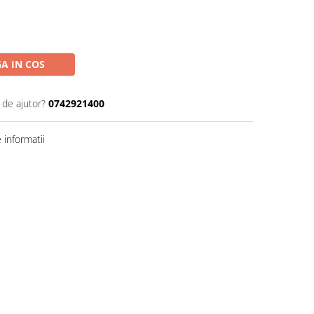
A IN COS
 de ajutor?
0742921400
informatii