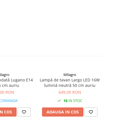
ilagro
Milagro
dată Lugano E14
Lampă de tavan Largo LED 16W
Lampă su
 cm auriu
lumină neutră 50 cm auriu
51W 
,00 RON
649,00 RON
5
 COMANDA
16
IN STOC
N COS
ADAUGA IN COS
ADAUG