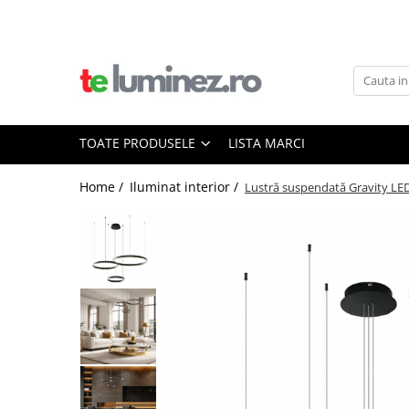
Toate Produsele
Iluminat interior
Iluminat baie
TOATE PRODUSELE
LISTA MARCI
Iluminat exterior
Home /
Iluminat interior /
Lustră suspendată Gravity LE