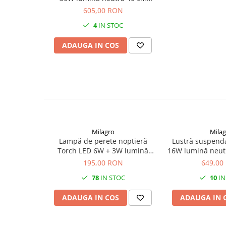
negru auriu
605,00 RON
4
IN STOC
ADAUGA IN COS
Milagro
Milag
Lampă de perete noptieră
Lustră suspend
Torch LED 6W + 3W lumină
16W lumină neut
neutră 55 cm negru
195,00 RON
649,00
78
IN STOC
10
IN
ADAUGA IN COS
ADAUGA IN 