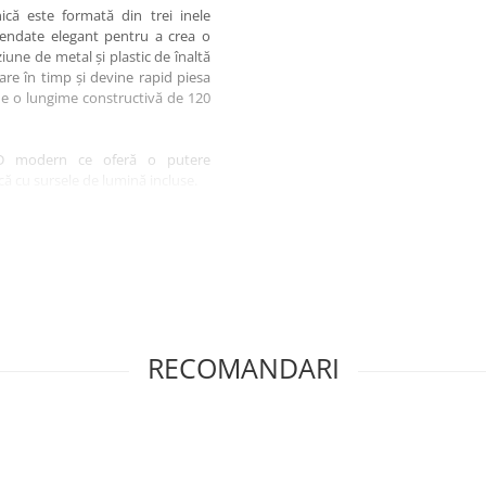
ică este formată din trei inele
endate elegant pentru a crea o
ziune de metal și plastic de înaltă
are în timp și devine rapid piesa
 de o lungime constructivă de 120
ED modern ce oferă o putere
ă cu sursele de lumină incluse.
ilă de 7000 de lumeni și emite o
rnică, uniformă și o atmosferă
cu alimentare directă la rețea,
tandard de perete.
intensitate (nu este dimabil) și
e îl recomandă exclusiv pentru
t de umiditate directă. O alegere
RECOMANDARI
ulpturală rafinată și un consum