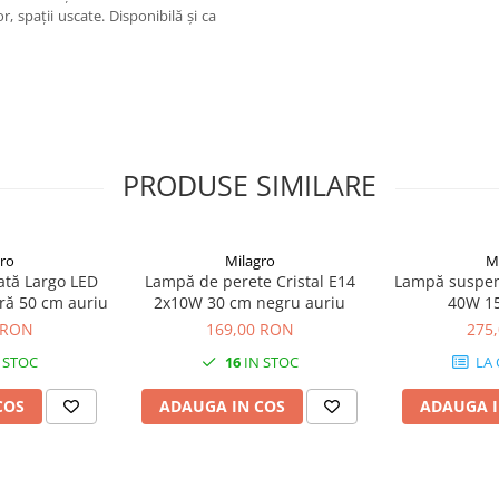
, spații uscate. Disponibilă și ca
PRODUSE SIMILARE
ro
Milagro
M
ată Largo LED
Lampă de perete Cristal E14
Lampă suspen
ră 50 cm auriu
2x10W 30 cm negru auriu
40W 15
 RON
169,00 RON
275
 STOC
16
IN STOC
LA
COS
ADAUGA IN COS
ADAUGA I