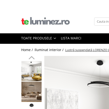
Toate Produsele
Iluminat interior
Iluminat baie
TOATE PRODUSELE
LISTA MARCI
Iluminat exterior
Home /
Iluminat interior /
Lustră suspendată LORENZO L