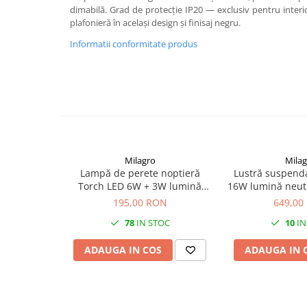
dimabilă. Grad de protecție IP20 — exclusiv pentru interior
plafonieră în același design și finisaj negru.
Informatii conformitate produs
Milagro
Milag
Lampă de perete noptieră
Lustră suspend
Torch LED 6W + 3W lumină
16W lumină neut
neutră 55 cm negru
195,00 RON
649,00
78
IN STOC
10
IN
ADAUGA IN COS
ADAUGA IN 