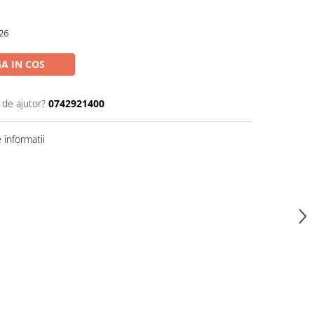
26
A IN COS
 de ajutor?
0742921400
informatii