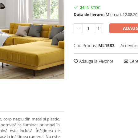
24
IN STOC
Data de livrare:
Miercuri, 12.08.20
ADAUG
Cod Produs:
ML1583
Ai nevoie
Adauga la Favorite
Cere 
corp negru din metal și plastic,
trivită ca iluminat principal în
mină este inclusă. Înălțimea de
are la înălțimea camerei. Nu este