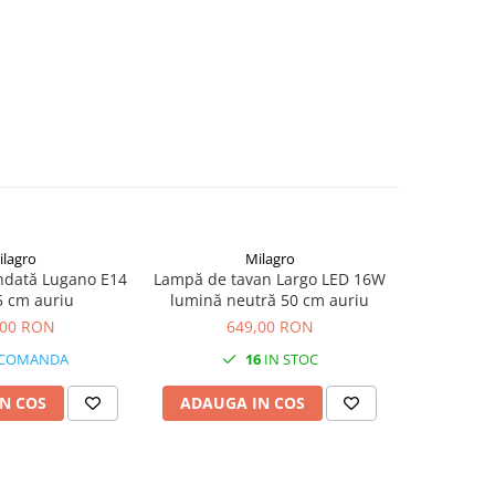
ilagro
Milagro
dată Lugano E14
Lampă de tavan Largo LED 16W
Lampă su
 cm auriu
lumină neutră 50 cm auriu
51W 
,00 RON
649,00 RON
5
 COMANDA
16
IN STOC
N COS
ADAUGA IN COS
ADAUG