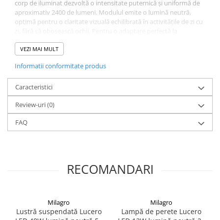
corp de iluminat dezvoltă o intensitate puternică și uniformă de
aproximativ 2400 de lumeni. Modulul emite o lumină neutră,
optimă pentru o claritate vizuală echilibrată în activitățile de zi cu
zi, fără să obosească ochii. Pentru o adaptare perfectă la
arhitectura camerei, înălțimea suspensiei este reglabilă la montaj
între 50 cm și 90 cm. Dispozitivul se montează pe tavan, se
VEZI MAI MULT
alimentează la rețea prin întrerupător de perete standard, nu
Informatii conformitate produs
este dimabil și deține grad de protecție IP20 pentru utilizare
exclusivă la interior.
Caracteristici
Review-uri
(0)
FAQ
RECOMANDARI
Milagro
Milagro
Lustră suspendată Lucero
Lampă de perete Lucero