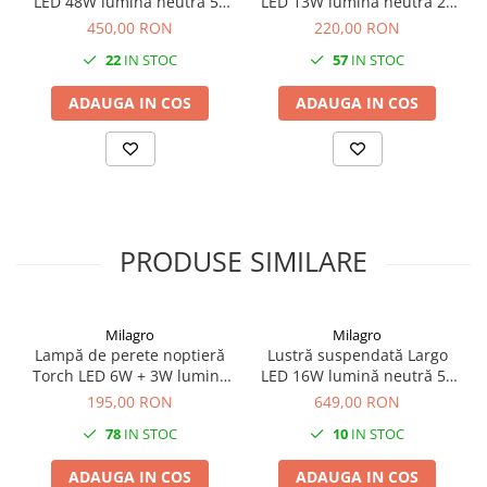
LED 48W lumină neutră 50
LED 13W lumină neutră 23
cm auriu
cm auriu
450,00 RON
220,00 RON
22
IN STOC
57
IN STOC
ADAUGA IN COS
ADAUGA IN COS
PRODUSE SIMILARE
Milagro
Milagro
Lampă de perete noptieră
Lustră suspendată Largo
Torch LED 6W + 3W lumină
LED 16W lumină neutră 50
neutră 55 cm negru
cm auriu
195,00 RON
649,00 RON
78
IN STOC
10
IN STOC
ADAUGA IN COS
ADAUGA IN COS