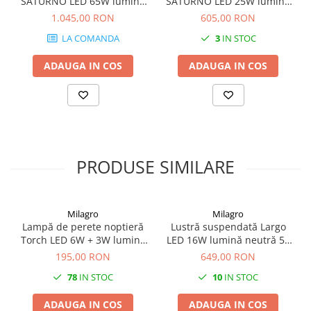
SATURNO LED 65W lumină
SATURNO LED 25W lumină
neutră
neutră 50 cm IP44 Negru
1.045,00 RON
605,00 RON
LA COMANDA
3
IN STOC
ADAUGA IN COS
ADAUGA IN COS
PRODUSE SIMILARE
Milagro
Milagro
Lampă de perete noptieră
Lustră suspendată Largo
Torch LED 6W + 3W lumină
LED 16W lumină neutră 50
neutră 55 cm negru
cm auriu
195,00 RON
649,00 RON
78
IN STOC
10
IN STOC
ADAUGA IN COS
ADAUGA IN COS