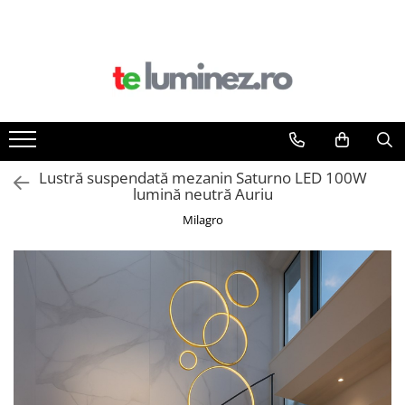
Toate Produsele
Iluminat interior
Iluminat baie
Iluminat exterior
Lustră suspendată mezanin Saturno LED 100W
lumină neutră Auriu
Milagro