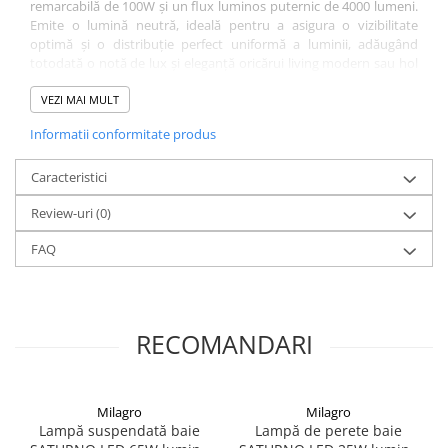
remarcabilă de 100W și un flux luminos puternic de 4000 lumeni.
Emite o lumină neutră, ideală pentru a asigura o vizibilitate
optimă și o distribuție perfect uniformă a luminii, adăugând
totodată o notă de lux și eleganță oricărui living modern sau hol
rezidențial generos. Această piesă de design are o lățime de 80
cm, iar înălțimea sa de suspendare este complet reglabilă pe o
VEZI MAI MULT
plajă extinsă cuprinsă între 120 cm și 350 cm. Alimentarea se
Informatii conformitate produs
realizează la rețea, acționarea se face prin întrerupător standard
de perete, nu este dimabilă și deține gradul de protecție IP20
pentru spații interioare ferite de umiditate.
Caracteristici
Review-uri
(0)
FAQ
RECOMANDARI
Milagro
Milagro
Lampă suspendată baie
Lampă de perete baie