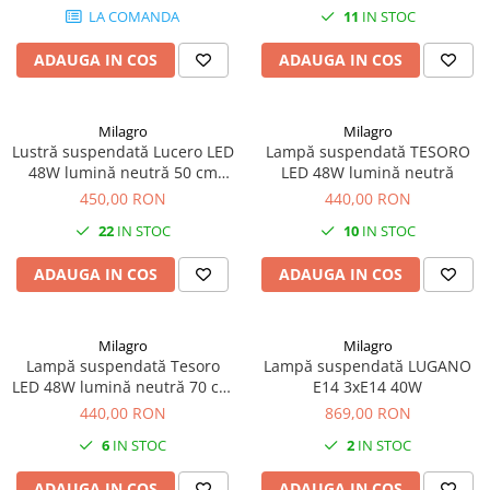
LA COMANDA
11
IN STOC
ADAUGA IN COS
ADAUGA IN COS
Milagro
Milagro
Lustră suspendată Lucero LED
Lampă suspendată TESORO
48W lumină neutră 50 cm
LED 48W lumină neutră
auriu
450,00 RON
440,00 RON
22
IN STOC
10
IN STOC
ADAUGA IN COS
ADAUGA IN COS
Milagro
Milagro
Lampă suspendată Tesoro
Lampă suspendată LUGANO
LED 48W lumină neutră 70 cm
E14 3xE14 40W
auriu
440,00 RON
869,00 RON
6
IN STOC
2
IN STOC
ADAUGA IN COS
ADAUGA IN COS