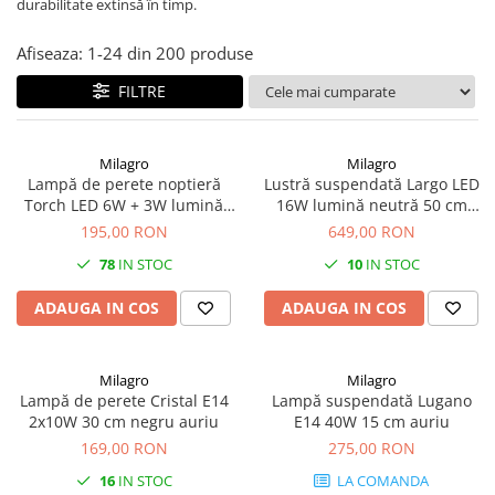
durabilitate extinsă în timp.
Afiseaza:
1-
24
din
200
produse
FILTRE
Milagro
Milagro
Lampă de perete noptieră
Lustră suspendată Largo LED
Torch LED 6W + 3W lumină
16W lumină neutră 50 cm
neutră 55 cm negru
auriu
195,00 RON
649,00 RON
78
IN STOC
10
IN STOC
ADAUGA IN COS
ADAUGA IN COS
Milagro
Milagro
Lampă de perete Cristal E14
Lampă suspendată Lugano
2x10W 30 cm negru auriu
E14 40W 15 cm auriu
169,00 RON
275,00 RON
16
IN STOC
LA COMANDA