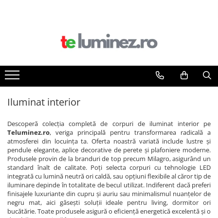
Iluminat interior
Descoperă colecția completă de corpuri de iluminat interior pe
Teluminez.ro
, veriga principală pentru transformarea radicală a
atmosferei din locuința ta. Oferta noastră variată include lustre și
pendule elegante, aplice decorative de perete și plafoniere moderne.
Produsele provin de la branduri de top precum Milagro, asigurând un
standard înalt de calitate. Poți selecta corpuri cu tehnologie LED
integrată cu lumină neutră ori caldă, sau opțiuni flexibile al căror tip de
iluminare depinde în totalitate de becul utilizat. Indiferent dacă preferi
finisajele luxuriante din cupru și auriu sau minimalismul nuanțelor de
negru mat, aici găsești soluții ideale pentru living, dormitor ori
bucătărie. Toate produsele asigură o eficiență energetică excelentă și o