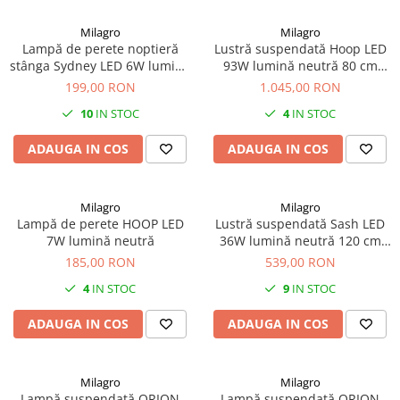
Milagro
Milagro
Lampă de perete noptieră
Lustră suspendată Hoop LED
stânga Sydney LED 6W lumină
93W lumină neutră 80 cm
neutră 30 cm negru
negru
199,00 RON
1.045,00 RON
10
IN STOC
4
IN STOC
ADAUGA IN COS
ADAUGA IN COS
Milagro
Milagro
Lampă de perete HOOP LED
Lustră suspendată Sash LED
7W lumină neutră
36W lumină neutră 120 cm
negru
185,00 RON
539,00 RON
4
IN STOC
9
IN STOC
ADAUGA IN COS
ADAUGA IN COS
Milagro
Milagro
Lampă suspendată ORION
Lampă suspendată ORION