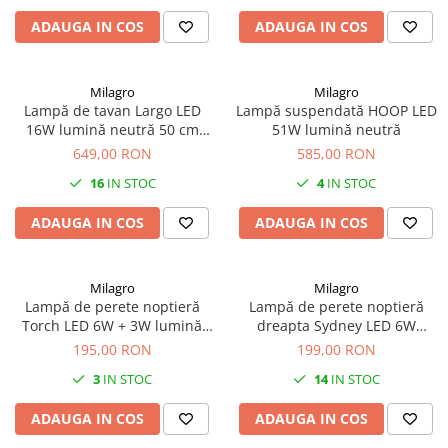
ADAUGA IN COS
ADAUGA IN COS
Milagro
Milagro
Lampă de tavan Largo LED
Lampă suspendată HOOP LED
16W lumină neutră 50 cm
51W lumină neutră
auriu
649,00 RON
585,00 RON
16
IN STOC
4
IN STOC
ADAUGA IN COS
ADAUGA IN COS
Milagro
Milagro
Lampă de perete noptieră
Lampă de perete noptieră
Torch LED 6W + 3W lumină
dreapta Sydney LED 6W
neutră 55 cm alb
lumină neutră 30 cm negru
195,00 RON
199,00 RON
3
IN STOC
14
IN STOC
ADAUGA IN COS
ADAUGA IN COS