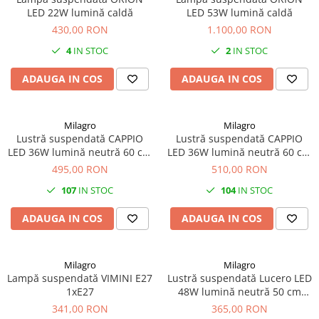
LED 22W lumină caldă
LED 53W lumină caldă
430,00 RON
1.100,00 RON
4
IN STOC
2
IN STOC
ADAUGA IN COS
ADAUGA IN COS
Milagro
Milagro
Lustră suspendată CAPPIO
Lustră suspendată CAPPIO
LED 36W lumină neutră 60 cm
LED 36W lumină neutră 60 cm
Auriu
Auriu
495,00 RON
510,00 RON
107
IN STOC
104
IN STOC
ADAUGA IN COS
ADAUGA IN COS
Milagro
Milagro
Lampă suspendată VIMINI E27
Lustră suspendată Lucero LED
1xE27
48W lumină neutră 50 cm
negru
341,00 RON
365,00 RON